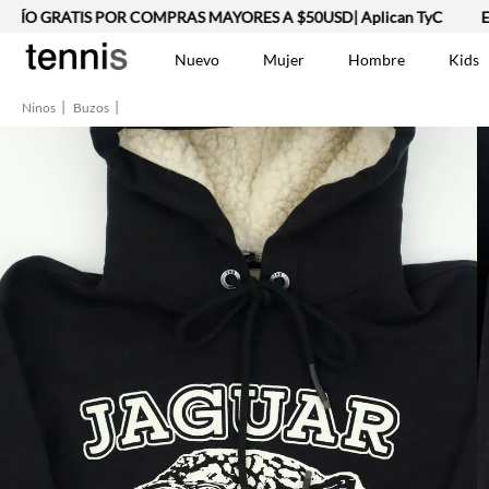
TIS POR COMPRAS MAYORES A $50USD| Aplican TyC
ENVÍO GR
Nuevo
Mujer
Hombre
Kids
Ninos
Buzos
TÉRMINOS MÁS BUSCA
Vestidos
1
.
Lino
2
.
Camisetas
3
.
Chaqueta
4
.
Bermuda
5
.
Jean Hombre
6
.
Tshirt-Negro-Tsh-En
7
.
Vestido
8
.
Polo
9
.
Falda
10
.