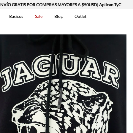
ATIS POR COMPRAS MAYORES A $50USD| Aplican TyC
Básicos
Sale
Blog
Outlet
DOS
t-0007699