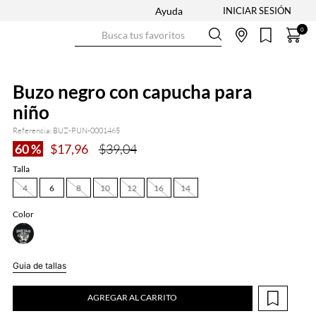
Ayuda
Busca tus favoritos
0
Buzo negro con capucha para
niño
Referencia
:
BUZ-PUN-0001465
60 %
$
17
,
96
$
39
,
04
Talla
4
6
8
10
12
16
14
Color
Guia de tallas
AGREGAR AL CARRITO