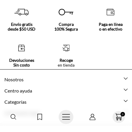
Envío gratis
Compra
Paga en línea
desde $50 USD
100% Segura
o en efectivo
Devoluciones
Recoge
Sin costo
en tienda
Nosotros
Acerca de Tennis
Centro ayuda
Tiendas
Mis pedidos
Categorías
Beneficios de suscripción
Mi cuenta
Nuevo
Información legal
Cómo comprar
Mujer
Promociones vigentes
Guía de tallas
Hombre
Politica de envío y devolución
0
Contáctanos
Niña
Políticas de privacidad
© Texcolombia S.A.
Preguntas frecuentes
Niño
Términos y condiciones