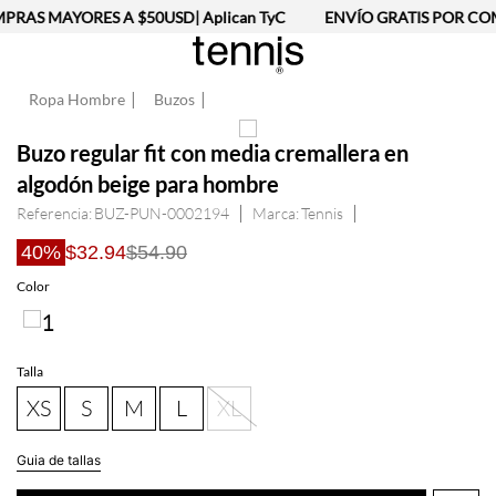
RAS MAYORES A $50USD| Aplican TyC
ENVÍO GRATIS POR COM
Ropa Hombre
Buzos
Buzo regular fit con media cremallera en
algodón beige para hombre
Referencia
:
BUZ-PUN-0002194
Tennis
40%
$32.94
$54.90
Talla
XS
S
M
L
XL
Guia de tallas
AGREGAR AL CARRITO
Información del producto