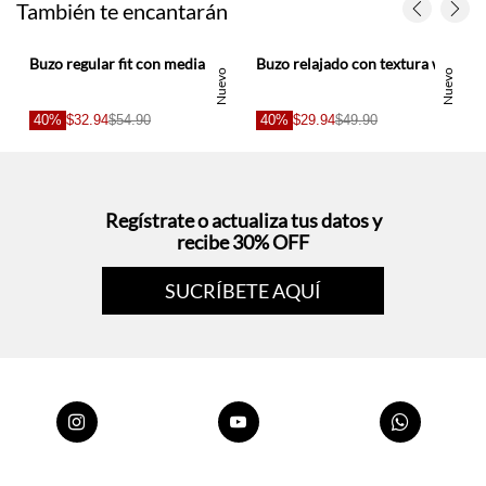
o
Nuevo
Nuevo
40%
$32.94
$54.90
40%
$29.94
$49.90
s
Regístrate o actualiza tus datos y
recibe 30% OFF
SUCRÍBETE AQUÍ