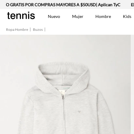
IS POR COMPRAS MAYORES A $50USD| Aplican TyC
ENVÍO GRAT
Nuevo
Mujer
Hombre
Kids
Ropa Hombre
Buzos
TÉRMINOS MÁS BUSCA
Vestidos
1
.
Lino
2
.
Chaqueta
3
.
Camisetas
4
.
Jean Hombre
5
.
Bermuda
6
.
Vestido
7
.
Tshirt-Negro-Tsh-En
8
.
Camisetas Mujer
9
.
Polo
10
.