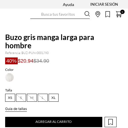
Ayuda
Busca tus favoritos
0
Buzo gris manga larga para
hombre
Referencia
:
BUZ-PUN-0001780
40%
$20.94
$34.90
Color
Talla
XS
S
M
L
XL
Guia de tallas
AGREGAR AL CARRITO