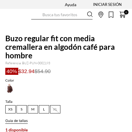
Ayuda
Busca tus favoritos
0
Buzo regular fit con media
cremallera en algodón café para
hombre
Referencia
:
BUZ-PUN-0002193
40%
$32.94
$54.90
Color
Talla
XS
S
M
L
XL
Guia de tallas
1 disponible