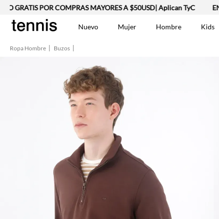
 GRATIS POR COMPRAS MAYORES A $50USD| Aplican TyC
ENVÍO
Nuevo
Mujer
Hombre
Kids
Ropa Hombre
Buzos
TÉRMINOS MÁS BUSCA
Vestidos
1
.
Lino
2
.
Camisetas
3
.
Chaqueta
4
.
Bermuda
5
.
Jean Hombre
6
.
Vestido
7
.
Tshirt-Negro-Tsh-En
8
.
Camisetas Mujer
9
.
Falda
10
.