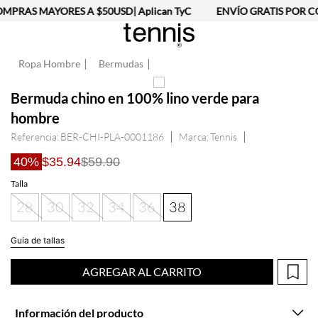
MPRAS MAYORES A $50USD| Aplican TyC
ENVÍO GRATIS POR CO
Ropa Hombre
Bermudas
Bermuda chino en 100% lino verde para
hombre
Referencia
:
BER-CHI-PLA-0001186
Tennis
40%
$35.94
$59.90
Talla
28
30
32
34
36
38
Guia de tallas
AGREGAR AL CARRITO
Información del producto