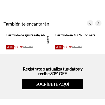
También te encantarán
Bermuda de ajuste relajado con pretina elástica y cordón en lino gris para hombre
Bermuda en 100% lino naranja para hombre
Nuevo
40%
$35.94
$59.90
40%
$35.94
$59.90
Regístrate o actualiza tus datos y
recibe 30% OFF
SUCRÍBETE AQUÍ