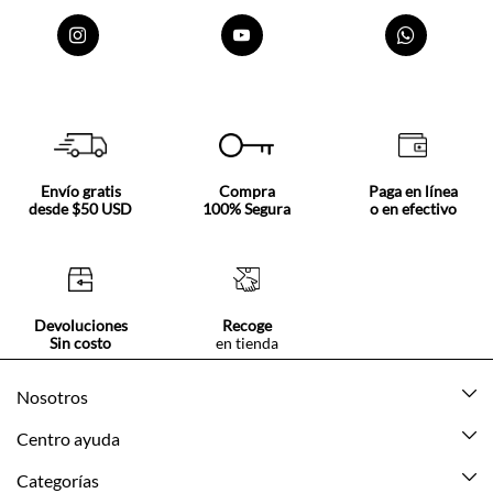
Envío gratis
Compra
Paga en línea
desde $50 USD
100% Segura
o en efectivo
Devoluciones
Recoge
Sin costo
en tienda
Nosotros
Acerca de Tennis
Centro ayuda
Tiendas
Mis pedidos
Categorías