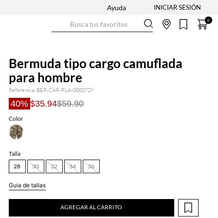
Ayuda
Busca tus favoritos
0
Bermuda tipo cargo camuflada
para hombre
Referencia
:
BER-CAR-PLA-0000729
40%
$35.94
$59.90
Color
Talla
28
30
32
34
36
Guia de tallas
AGREGAR AL CARRITO