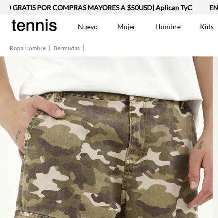
GRATIS POR COMPRAS MAYORES A $50USD| Aplican TyC
ENVÍO 
Nuevo
Mujer
Hombre
Kids
Ropa Hombre
Bermudas
TÉRMINOS MÁS BUSCA
Vestidos
1
.
Lino
2
.
Chaqueta
3
.
Camisetas
4
.
Jean Hombre
5
.
Bermuda
6
.
Vestido
7
.
Tshirt-Negro-Tsh-En
8
.
Camisetas Mujer
9
.
Polo
10
.