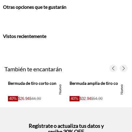
Vistos recientemente
También te encantarán
Bermuda de tiro corto con bajo desflecado en algodón azul claro para mujer
Bermuda amplia de tiro corto en denim para mujer
s
Nuevo
Nuevo
40%
$26.94
$44.90
40%
$32.94
$54.90
Regístrate o actualiza tus datos y
recibe 30% OFF
SUCRÍBETE AQUÍ