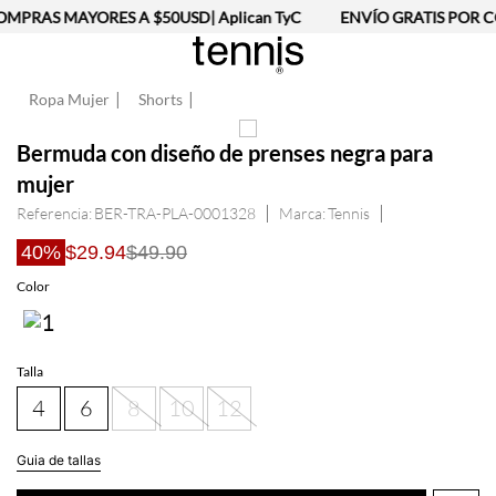
MPRAS MAYORES A $50USD| Aplican TyC
ENVÍO GRATIS POR C
Ropa Mujer
Shorts
Bermuda con diseño de prenses negra para
mujer
Referencia
:
BER-TRA-PLA-0001328
Tennis
40%
$29.94
$49.90
Talla
4
6
8
10
12
Guia de tallas
AGREGAR AL CARRITO
Información del producto