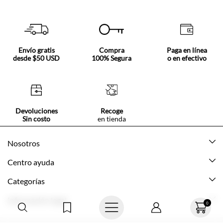
Envío gratis
Compra
Paga en línea
desde $50 USD
100% Segura
o en efectivo
Devoluciones
Recoge
Sin costo
en tienda
Nosotros
Acerca de Tennis
Centro ayuda
Tiendas
Mis pedidos
Categorías
Beneficios de suscripción
Mi cuenta
Nuevo
Información legal
Cómo comprar
Mujer
Promociones vigentes
Guía de tallas
Hombre
Politica de envío y devolución
0
Contáctanos
Niña
Políticas de privacidad
© Texcolombia S.A.