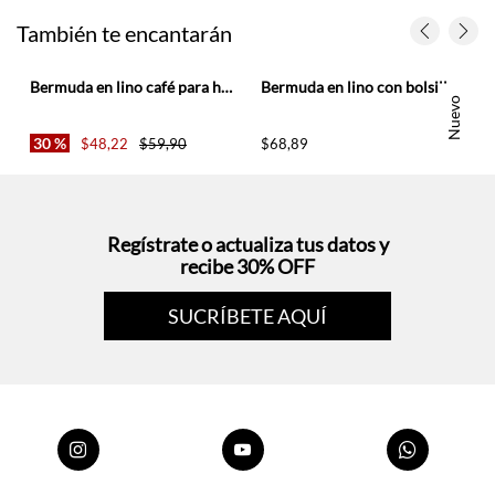
e
Bermuda en lino café para hombre
Bermuda en lino con bolsillos diagonales café para hombre
Nuevo
30 %
$
48
,
22
$
59
,
90
$
68
,
89
Regístrate o actualiza tus datos y
recibe 30% OFF
SUCRÍBETE AQUÍ