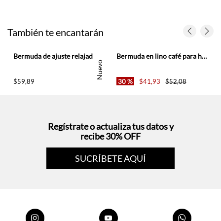
También te encantarán
mbre
Bermuda de ajuste relajado con pretina elástica y cordón en lino gris para hombre
Bermuda en lino café para hombre
Nuevo
30 %
$
59
,
89
$
41
,
93
$
52
,
08
Regístrate o actualiza tus datos y
recibe 30% OFF
SUCRÍBETE AQUÍ