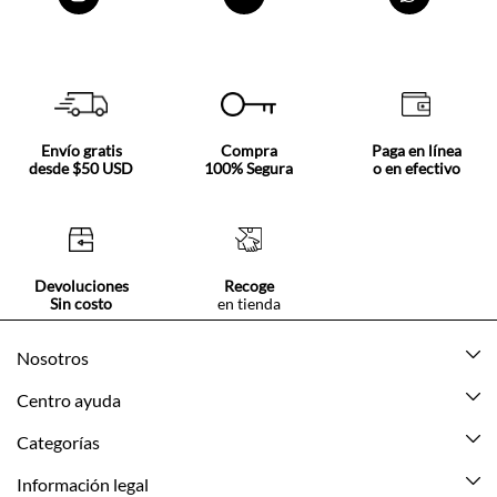
Envío gratis
Compra
Paga en línea
desde $50 USD
100% Segura
o en efectivo
Devoluciones
Recoge
Sin costo
en tienda
Nosotros
Acerca de Tennis
Centro ayuda
Tiendas
Mis pedidos
Categorías
Beneficios de suscripción
Mi cuenta
Nuevo
Información legal