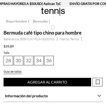
RAS MAYORES A $50USD| Aplican TyC
ENVÍO GRATIS POR COM
Ropa Hombre
Bermudas
Bermuda café tipo chino para hombre
Referencia
:
BER-CHI-PLA-0000986
Tennis
$
39
,
89
Talla
28
30
32
34
36
Guia de tallas
AGREGAR AL CARRITO
Información del producto