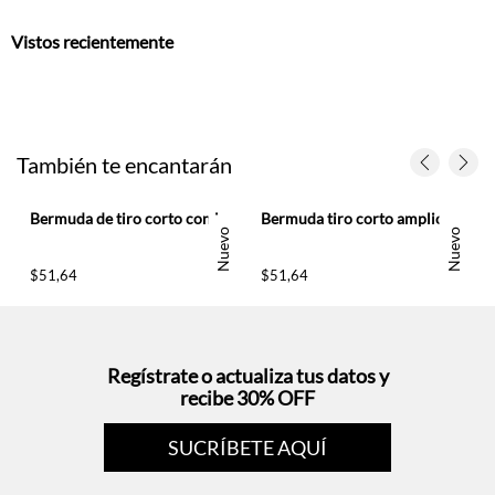
Vistos recientemente
También te encantarán
Bermuda de tiro corto con lavado vintage en denim para mujer
Bermuda tiro corto amplio con ruedo curvo en algodón azul para mujer
Nuevo
Nuevo
$
51
,
64
$
51
,
64
Regístrate o actualiza tus datos y
recibe 30% OFF
SUCRÍBETE AQUÍ