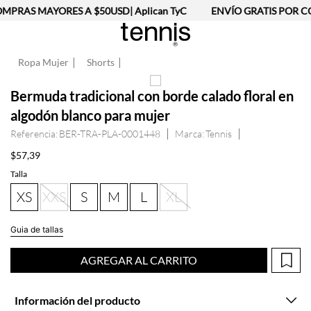
MPRAS MAYORES A $50USD| Aplican TyC
ENVÍO GRATIS POR CO
Ropa Mujer
Shorts
Bermuda tradicional con borde calado floral en
algodón blanco para mujer
Referencia
:
BER-TRA-PLA-0001448
Tennis
$
57
,
39
Talla
XS
XXS
S
M
L
XL
Guia de tallas
AGREGAR AL CARRITO
Información del producto