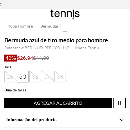
C
Ropa Hombre
Bermudas
Bermuda azul de tiro medio para hombre
Referencia
:
BER-NUD-PPE-0001167
Tennis
40%
$26.94
$44.90
Talla
28
30
32
34
36
Guia de tallas
AGREGAR AL CARRITO
Información del producto