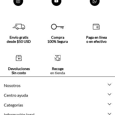
Envío gratis
Compra
Paga en línea
desde $50 USD
100% Segura
o en efectivo
Devoluciones
Recoge
Sin costo
en tienda
Nosotros
Acerca de Tennis
Centro ayuda
Tiendas
Mis pedidos
Categorías
Beneficios de suscripción
Mi cuenta
Nuevo
Información legal