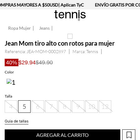
MPRAS MAYORES A $50USD| Aplican TyC
ENVÍO GRATIS POR CO
Ropa Mujer
Jeans
Jean Mom tiro alto con rotos para mujer
Referencia
:
JEA-MOM-0002897
Tennis
40%
$29.94
$49.90
Talla
4
5
6
7
8
9
10
12
Guia de tallas
AGREGAR AL CARRITO
Información del producto