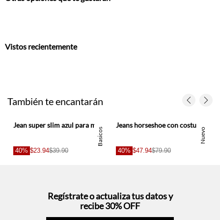
Vistos recientemente
También te encantarán
Jean super slim azul para mujer
Jeans horseshoe con costura en rodilla en denim para mujer
Basicos
Nuevo
40%
$23.94
$39.90
40%
$47.94
$79.90
Regístrate o actualiza tus datos y
recibe 30% OFF
SUCRÍBETE AQUÍ