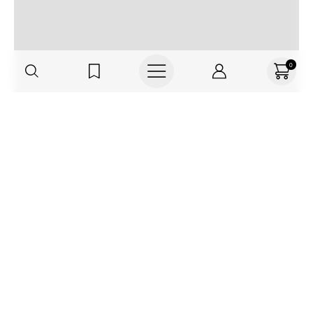
0
Regístrate o actualiza tus datos y
recibe 30% OFF
SUCRÍBETE AQUÍ