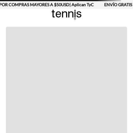
POR COMPRAS MAYORES A $50USD| Aplican TyC
ENVÍO GRATIS 
Completa tu look
Otras opciones que te gustarán
Vistos recientemente