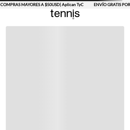
COMPRAS MAYORES A $50USD| Aplican TyC
ENVÍO GRATIS POR
Completa tu look
Otras opciones que te gustarán
Vistos recientemente