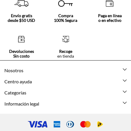
Envío gratis
Compra
Paga en línea
desde $50 USD
100% Segura
o en efectivo
Devoluciones
Recoge
Sin costo
en tienda
Nosotros
Acerca de Tennis
Centro ayuda
Tiendas
Mis pedidos
Categorías
Beneficios de suscripción
Mi cuenta
Nuevo
Información legal
Cómo comprar
Mujer
Promociones vigentes
Guía de tallas
Hombre
Politica de envío y devolución
Contáctanos