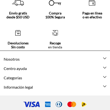
Envío gratis
Compra
Paga en línea
desde $50 USD
100% Segura
o en efectivo
Devoluciones
Recoge
Sin costo
en tienda
Nosotros
Acerca de Tennis
Centro ayuda
Tiendas
Mis pedidos
Categorías
Beneficios de suscripción
Mi cuenta
Nuevo
Información legal
Cómo comprar
Mujer
Promociones vigentes
Guía de tallas
Hombre
Politica de envío y devolución
Contáctanos