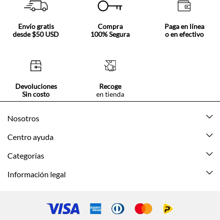
Envío gratis
Compra
Paga en línea
desde $50 USD
100% Segura
o en efectivo
Devoluciones
Recoge
Sin costo
en tienda
Nosotros
Acerca de Tennis
Centro ayuda
Tiendas
Mis pedidos
Categorías
Beneficios de suscripción
Mi cuenta
Nuevo
Información legal
Cómo comprar
Mujer
Promociones vigentes
Guía de tallas
Hombre
Politica de envío y devolución
Contáctanos