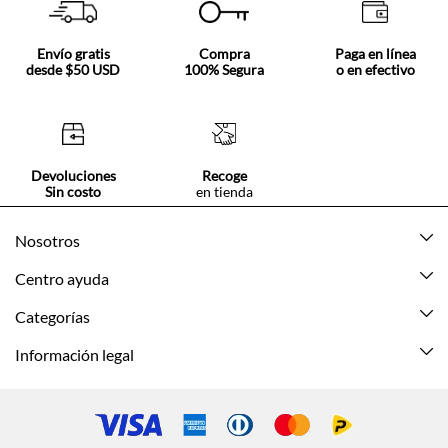
Envío gratis
Compra
Paga en línea
desde $50 USD
100% Segura
o en efectivo
Devoluciones
Recoge
Sin costo
en tienda
Nosotros
Acerca de Tennis
Centro ayuda
Tiendas
Mis pedidos
Categorías
Beneficios de suscripción
Mi cuenta
Nuevo
Información legal
Cómo comprar
Mujer
Promociones vigentes
Guía de tallas
Hombre
Politica de envío y devolución
Contáctanos