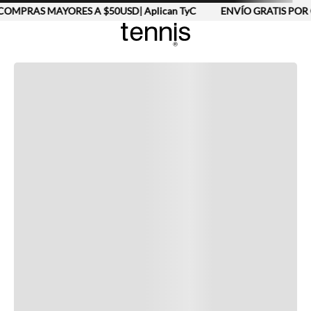
COMPRAS MAYORES A $50USD| Aplican TyC
ENVÍO GRATIS POR 
Completa tu look
Otras opciones que te gustarán
Vistos recientemente