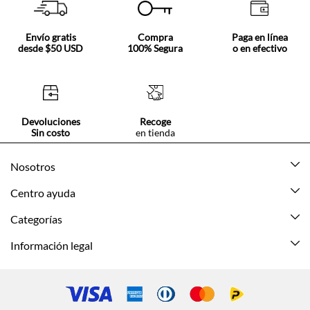
Envío gratis
Compra
Paga en línea
desde $50 USD
100% Segura
o en efectivo
Devoluciones
Recoge
Sin costo
en tienda
Nosotros
Acerca de Tennis
Centro ayuda
Tiendas
Mis pedidos
Categorías
Beneficios de suscripción
Mi cuenta
Nuevo
Información legal
Cómo comprar
Mujer
Promociones vigentes
Guía de tallas
Hombre
Politica de envío y devolución
Contáctanos