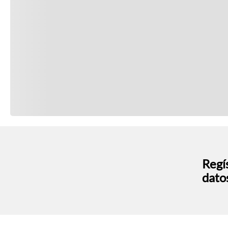
Regís
dato