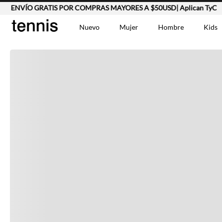
ENVÍO GRATIS POR COMPRAS MAYORES A $50USD| Aplican TyC
Completa tu look
Nuevo
Mujer
Hombre
Kids
Otras opciones que te gustarán
TÉRMINOS MÁS BUSCA
Vestidos
1
.
Lino
2
.
Camisetas
3
.
Vistos recientemente
Chaqueta
4
.
Bermuda
5
.
Jean Hombre
6
.
Vestido
7
.
Tshirt-Negro-Tsh-En
8
.
Polo
9
.
Falda
10
.