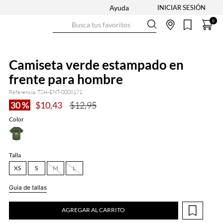
Ayuda
Busca tus favoritos
0
Camiseta verde estampado en
frente para hombre
Referencia
:
TSH-ENT-0008171
30 %
$
10
,
43
$
12
,
95
Color
Talla
XS
S
M
L
Guia de tallas
AGREGAR AL CARRITO