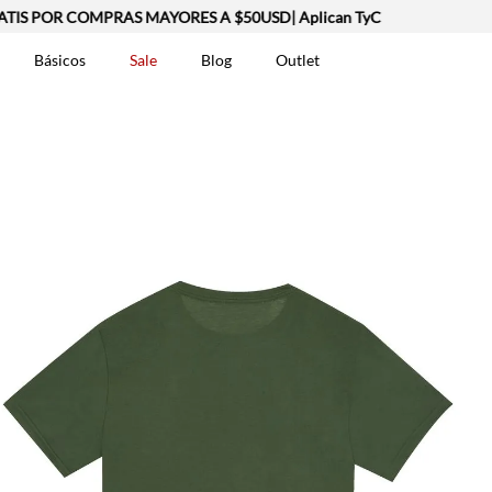
IS POR COMPRAS MAYORES A $50USD| Aplican TyC
Básicos
Sale
Blog
Outlet
DOS
t-0007699