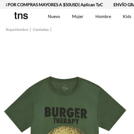
S POR COMPRAS MAYORES A $50USD| Aplican TyC
ENVÍO GRAT
Nuevo
Mujer
Hombre
Kids
Ropa Hombre
Camisetas
TÉRMINOS MÁS BUSCA
Vestidos
1
.
Lino
2
.
Camisetas
3
.
Chaqueta
4
.
Bermuda
5
.
Jean Hombre
6
.
Tshirt-Negro-Tsh-En
7
.
Vestido
8
.
Polo
9
.
Falda
10
.