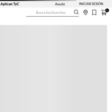
ican TyC
Ayuda
Busca tus favoritos
0