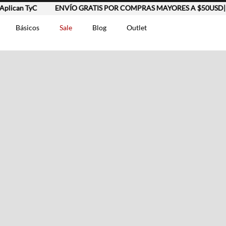
ican TyC
ENVÍO GRATIS POR COMPRAS MAYORES A $50USD| Apl
Básicos
Sale
Blog
Outlet
DOS
t-0007699