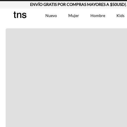
ENVÍO GRATIS POR COMPRAS MAYORES A $50USD| Apl
Completa tu look
Nuevo
Mujer
Hombre
Kids
Otras opciones que te gustarán
TÉRMINOS MÁS BUSCA
Vestidos
1
.
Lino
2
.
Camisetas
3
.
Vistos recientemente
Chaqueta
4
.
Bermuda
5
.
Jean Hombre
6
.
Vestido
7
.
Tshirt-Negro-Tsh-En
8
.
Polo
9
.
Falda
10
.