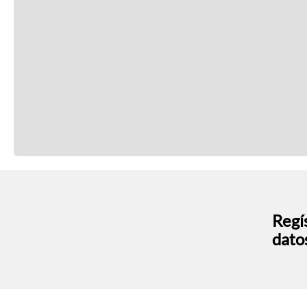
Regís
dato