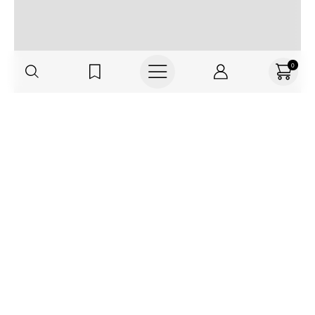
0
Regístrate o actualiza tus datos y
recibe 30% OFF
SUCRÍBETE AQUÍ