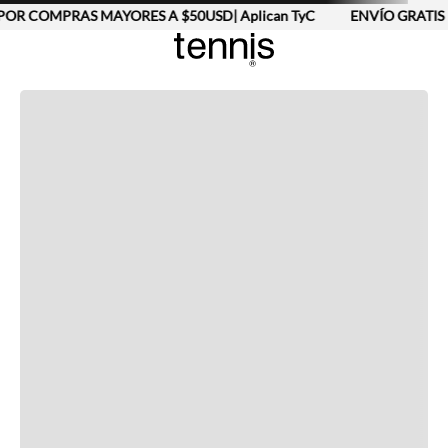
POR COMPRAS MAYORES A $50USD| Aplican TyC
ENVÍO GRATIS 
Completa tu look
Otras opciones que te gustarán
Vistos recientemente