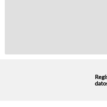
Regís
dato