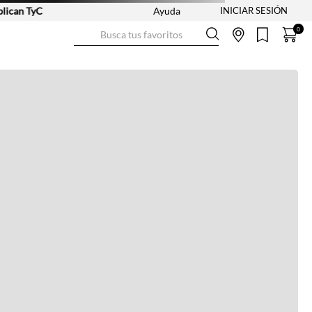
an TyC
Ayuda
Busca tus favoritos
0