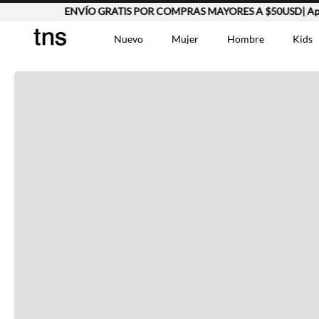
ENVÍO GRATIS POR COMPRAS MAYORES A $50USD| Aplic
Completa tu look
Nuevo
Mujer
Hombre
Kids
Otras opciones que te gustarán
TÉRMINOS MÁS BUSCA
Vestidos
1
.
Lino
2
.
Camisetas
3
.
Vistos recientemente
Chaqueta
4
.
Bermuda
5
.
Jean Hombre
6
.
Vestido
7
.
Tshirt-Negro-Tsh-En
8
.
Polo
9
.
Falda
10
.