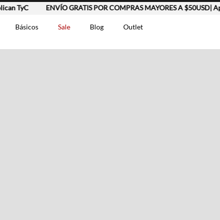
an TyC
ENVÍO GRATIS POR COMPRAS MAYORES A $50USD| Aplic
Básicos
Sale
Blog
Outlet
DOS
t-0007699