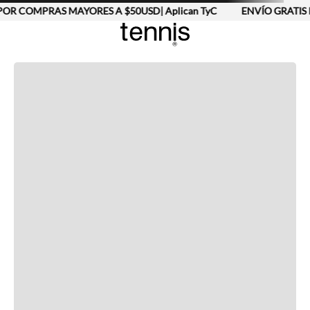
OR COMPRAS MAYORES A $50USD| Aplican TyC
ENVÍO GRATIS 
Completa tu look
Otras opciones que te gustarán
Vistos recientemente