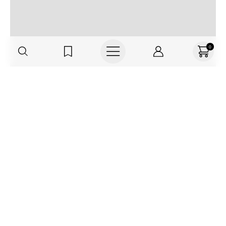
0
Regístrate o actualiza tus datos y
recibe 30% OFF
SUCRÍBETE AQUÍ