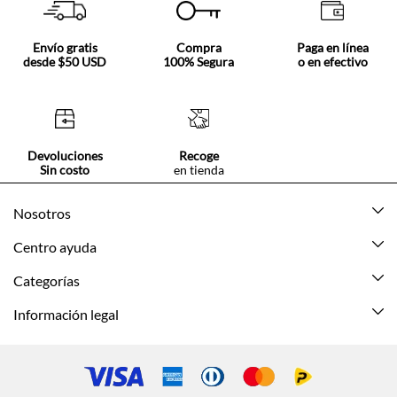
Envío gratis
Compra
Paga en línea
desde $50 USD
100% Segura
o en efectivo
Devoluciones
Recoge
Sin costo
en tienda
Nosotros
Acerca de Tennis
Centro ayuda
Tiendas
Mis pedidos
Categorías
Beneficios de suscripción
Mi cuenta
Nuevo
Información legal
Cómo comprar
Mujer
Promociones vigentes
Guía de tallas
Hombre
Politica de envío y devolución
Contáctanos