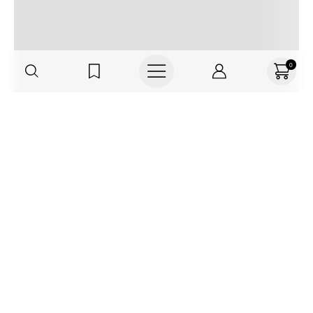
0
Regístrate o actualiza tus datos y
recibe 30% OFF
SUCRÍBETE AQUÍ