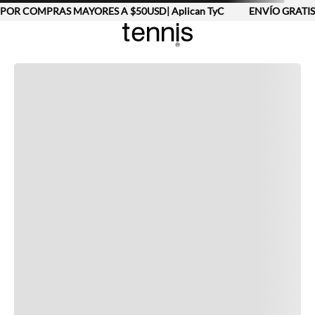
POR COMPRAS MAYORES A $50USD| Aplican TyC
ENVÍO GRATIS 
Completa tu look
Otras opciones que te gustarán
Vistos recientemente