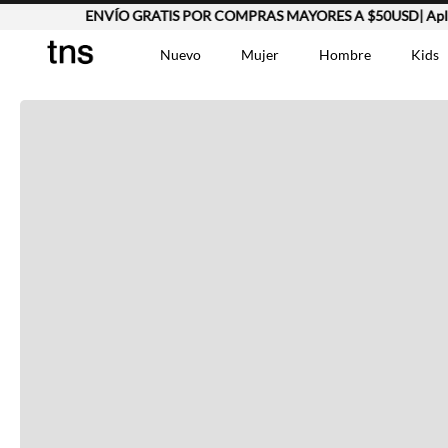
ENVÍO GRATIS POR COMPRAS MAYORES A $50USD| Aplic
Completa tu look
Nuevo
Mujer
Hombre
Kids
Otras opciones que te gustarán
TÉRMINOS MÁS BUSCA
Vestidos
1
.
Lino
2
.
Chaqueta
3
.
Vistos recientemente
Camisetas
4
.
Jean Hombre
5
.
Bermuda
6
.
Vestido
7
.
Tshirt-Negro-Tsh-En
8
.
Camisetas Mujer
9
.
Polo
10
.