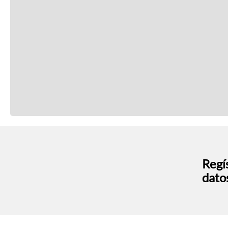
Regís
dato