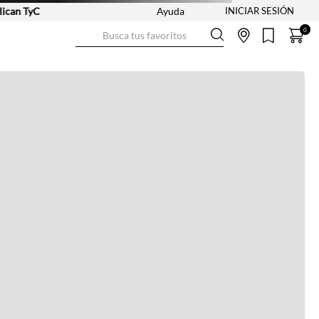
an TyC
Ayuda
Busca tus favoritos
0