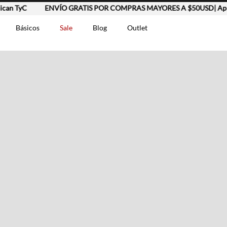
an TyC
ENVÍO GRATIS POR COMPRAS MAYORES A $50USD| Aplic
Básicos
Sale
Blog
Outlet
DOS
t-0007699