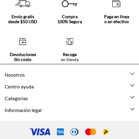
Envío gratis
Compra
Paga en línea
desde $50 USD
100% Segura
o en efectivo
Devoluciones
Recoge
Sin costo
en tienda
Nosotros
Acerca de Tennis
Centro ayuda
Tiendas
Mis pedidos
Categorías
Beneficios de suscripción
Mi cuenta
Nuevo
Información legal
Cómo comprar
Mujer
Promociones vigentes
Guía de tallas
Hombre
Politica de envío y devolución
Contáctanos