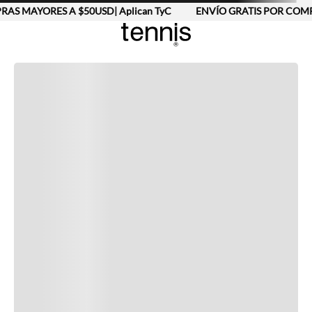
AS MAYORES A $50USD| Aplican TyC
ENVÍO GRATIS POR COMPR
Completa tu look
Otras opciones que te gustarán
Vistos recientemente