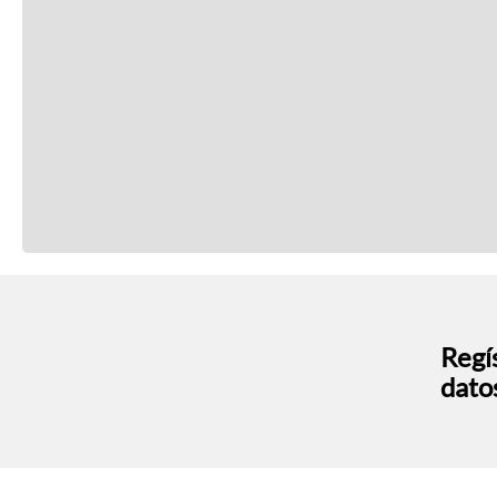
Regís
dato