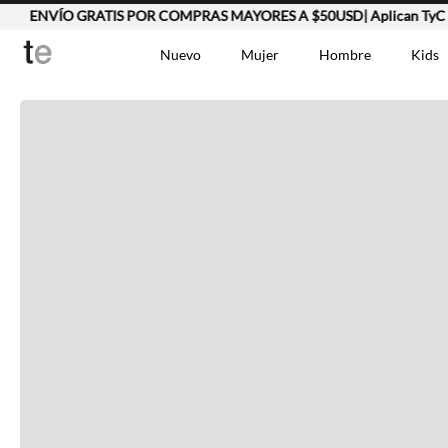
ENVÍO GRATIS POR COMPRAS MAYORES A $50USD| Aplican TyC
Completa tu look
Nuevo
Mujer
Hombre
Kids
Otras opciones que te gustarán
TÉRMINOS MÁS BUSCA
Vestidos
1
.
Lino
2
.
Camisetas
3
.
Vistos recientemente
Chaqueta
4
.
Bermuda
5
.
Jean Hombre
6
.
Vestido
7
.
Tshirt-Negro-Tsh-En
8
.
Polo
9
.
Falda
10
.