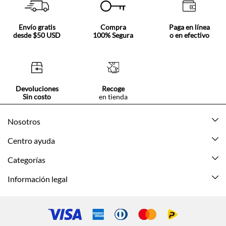
Envío gratis
Compra
Paga en línea
desde $50 USD
100% Segura
o en efectivo
Devoluciones
Recoge
Sin costo
en tienda
Nosotros
Acerca de Tennis
Centro ayuda
Tiendas
Mis pedidos
Categorías
Beneficios de suscripción
Mi cuenta
Nuevo
Información legal
Cómo comprar
Mujer
Promociones vigentes
Guía de tallas
Hombre
Politica de envío y devolución
Contáctanos