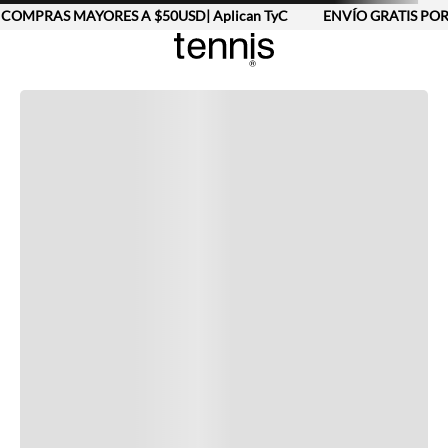
COMPRAS MAYORES A $50USD| Aplican TyC
ENVÍO GRATIS POR
Completa tu look
Otras opciones que te gustarán
Vistos recientemente