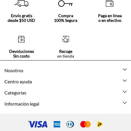
Envío gratis
Compra
Paga en línea
desde $50 USD
100% Segura
o en efectivo
Devoluciones
Recoge
Sin costo
en tienda
Nosotros
Acerca de Tennis
Centro ayuda
Tiendas
Mis pedidos
Categorías
Beneficios de suscripción
Mi cuenta
Nuevo
Información legal
Cómo comprar
Mujer
Promociones vigentes
Guía de tallas
Hombre
Politica de envío y devolución
Contáctanos