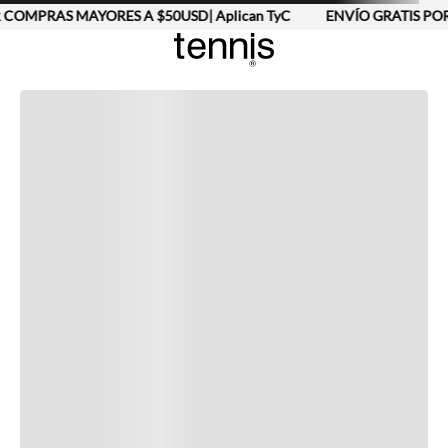
 COMPRAS MAYORES A $50USD| Aplican TyC
ENVÍO GRATIS POR
Completa tu look
Otras opciones que te gustarán
Vistos recientemente