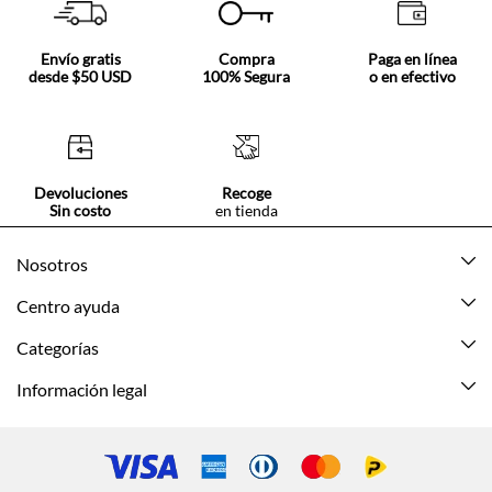
Envío gratis
Compra
Paga en línea
desde $50 USD
100% Segura
o en efectivo
Devoluciones
Recoge
Sin costo
en tienda
Nosotros
Acerca de Tennis
Centro ayuda
Tiendas
Mis pedidos
Categorías
Beneficios de suscripción
Mi cuenta
Nuevo
Información legal
Cómo comprar
Mujer
Promociones vigentes
Guía de tallas
Hombre
Politica de envío y devolución
Contáctanos