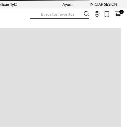
n TyC
Ayuda
Busca tus favoritos
0