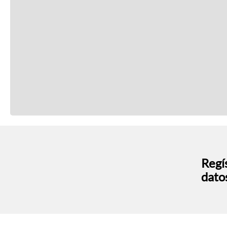
Regís
dato