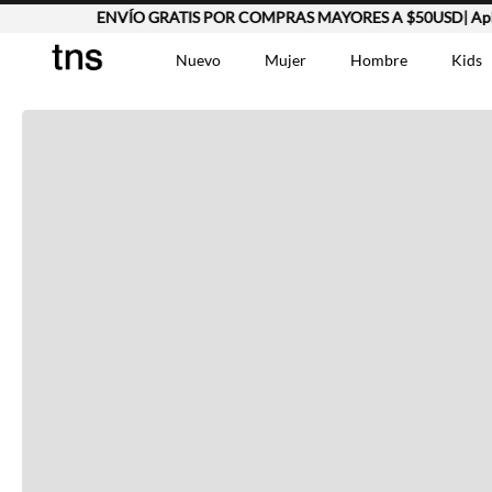
ENVÍO GRATIS POR COMPRAS MAYORES A $50USD| Aplica
Completa tu look
Nuevo
Mujer
Hombre
Kids
Otras opciones que te gustarán
TÉRMINOS MÁS BUSCA
Vestidos
1
.
Lino
2
.
Camisetas
3
.
Vistos recientemente
Chaqueta
4
.
Bermuda
5
.
Jean Hombre
6
.
Tshirt-Negro-Tsh-En
7
.
Vestido
8
.
Polo
9
.
Falda
10
.