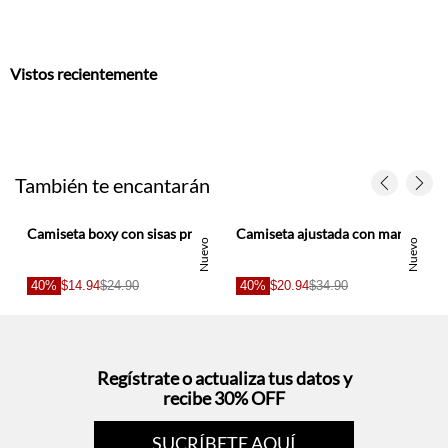
Vistos recientemente
También te encantarán
a para mujer
Camiseta boxy con sisas profundas de algodón blanco crema para mujer
Camiseta ajustada con mangas acampanadas en negro para mujer
Nuevo
Nuevo
40%
$14.94
$24.90
40%
$20.94
$34.90
Regístrate o actualiza tus datos y
recibe 30% OFF
SUCRÍBETE AQUÍ