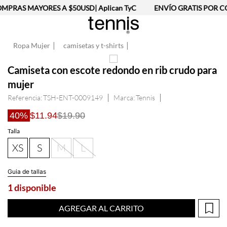
MPRAS MAYORES A $50USD| Aplican TyC
ENVÍO GRATIS POR CO
Ropa Mujer
camisetas y t-shirts
Camiseta con escote redondo en rib crudo para
mujer
Referencia
:
TSH-ENT-0009149
Tennis
40%
$11.94
$19.90
Talla
XS
S
M
L
Guia de tallas
1 disponible
AGREGAR AL CARRITO