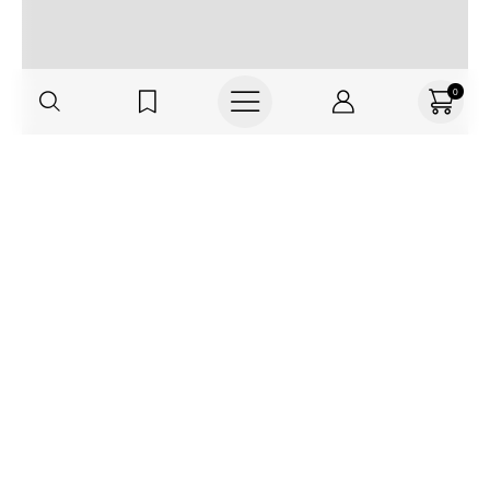
0
Regístrate o actualiza tus datos y
recibe 30% OFF
SUCRÍBETE AQUÍ