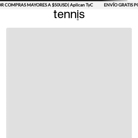
R COMPRAS MAYORES A $50USD| Aplican TyC
ENVÍO GRATIS PO
Completa tu look
Otras opciones que te gustarán
Vistos recientemente