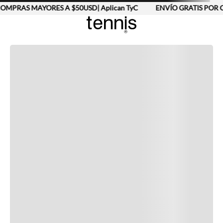
OMPRAS MAYORES A $50USD| Aplican TyC
ENVÍO GRATIS POR C
Completa tu look
Otras opciones que te gustarán
Vistos recientemente