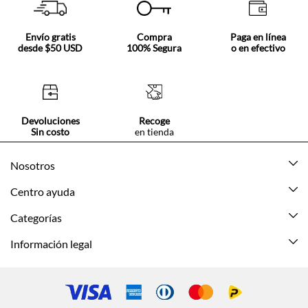
Envío gratis
Compra
Paga en línea
desde $50 USD
100% Segura
o en efectivo
Devoluciones
Recoge
Sin costo
en tienda
Nosotros
Acerca de Tennis
Centro ayuda
Tiendas
Mis pedidos
Categorías
Beneficios de suscripción
Mi cuenta
Nuevo
Información legal
Cómo comprar
Mujer
Promociones vigentes
Guía de tallas
Hombre
Politica de envío y devolución
Contáctanos