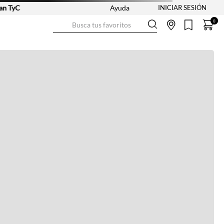
yC
Ayuda
Busca tus favoritos
0