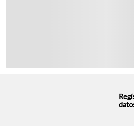
Regís
dato