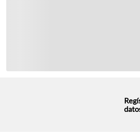
Regís
dato