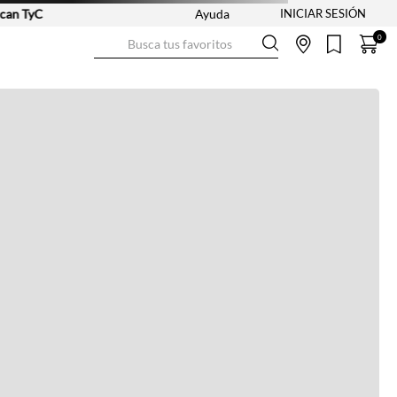
n TyC
Ayuda
Busca tus favoritos
0