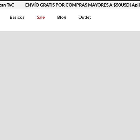
n TyC
ENVÍO GRATIS POR COMPRAS MAYORES A $50USD| Aplica
Básicos
Sale
Blog
Outlet
DOS
t-0007699