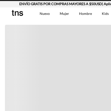
ENVÍO GRATIS POR COMPRAS MAYORES A $50USD| Aplica
Completa tu look
Nuevo
Mujer
Hombre
Kids
Otras opciones que te gustarán
TÉRMINOS MÁS BUSCA
Vestidos
1
.
Lino
2
.
Camisetas
3
.
Vistos recientemente
Chaqueta
4
.
Bermuda
5
.
Jean Hombre
6
.
Vestido
7
.
Tshirt-Negro-Tsh-En
8
.
Camisetas Mujer
9
.
Falda
10
.