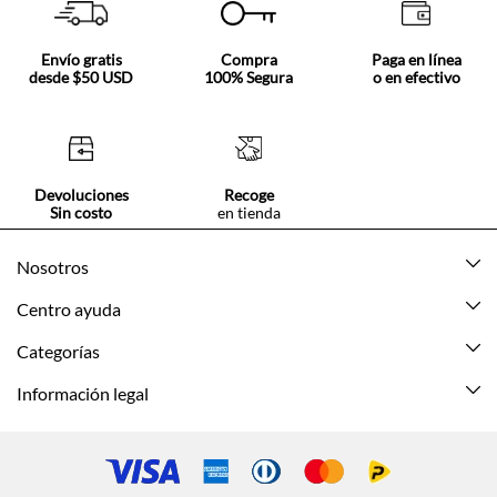
Envío gratis
Compra
Paga en línea
desde $50 USD
100% Segura
o en efectivo
Devoluciones
Recoge
Sin costo
en tienda
Nosotros
Acerca de Tennis
Centro ayuda
Tiendas
Mis pedidos
Categorías
Beneficios de suscripción
Mi cuenta
Nuevo
Información legal
Cómo comprar
Mujer
Promociones vigentes
Guía de tallas
Hombre
Politica de envío y devolución
Contáctanos