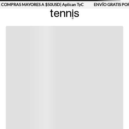
 COMPRAS MAYORES A $50USD| Aplican TyC
ENVÍO GRATIS POR
Completa tu look
Otras opciones que te gustarán
Vistos recientemente