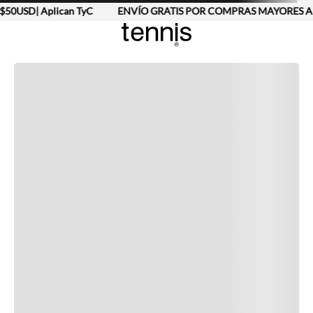
0USD| Aplican TyC
ENVÍO GRATIS POR COMPRAS MAYORES A $
Completa tu look
Otras opciones que te gustarán
Vistos recientemente