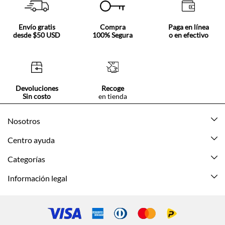
Envío gratis
Compra
Paga en línea
desde $50 USD
100% Segura
o en efectivo
Devoluciones
Recoge
Sin costo
en tienda
Nosotros
Acerca de Tennis
Centro ayuda
Tiendas
Mis pedidos
Categorías
Beneficios de suscripción
Mi cuenta
Nuevo
Información legal
Cómo comprar
Mujer
Promociones vigentes
Guía de tallas
Hombre
Politica de envío y devolución
Contáctanos