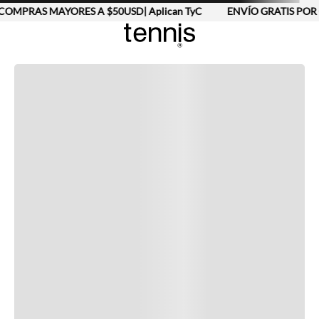
COMPRAS MAYORES A $50USD| Aplican TyC
ENVÍO GRATIS POR 
Completa tu look
Otras opciones que te gustarán
Vistos recientemente