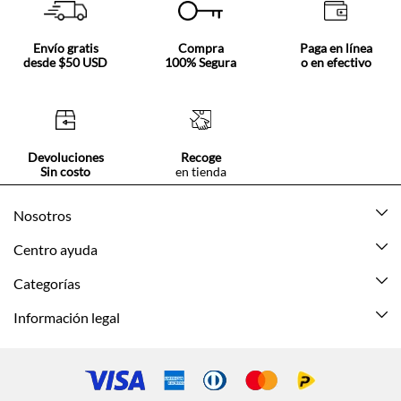
Envío gratis
Compra
Paga en línea
desde $50 USD
100% Segura
o en efectivo
Devoluciones
Recoge
Sin costo
en tienda
Nosotros
Acerca de Tennis
Centro ayuda
Tiendas
Mis pedidos
Categorías
Beneficios de suscripción
Mi cuenta
Nuevo
Información legal
Cómo comprar
Mujer
Promociones vigentes
Guía de tallas
Hombre
Politica de envío y devolución
Contáctanos