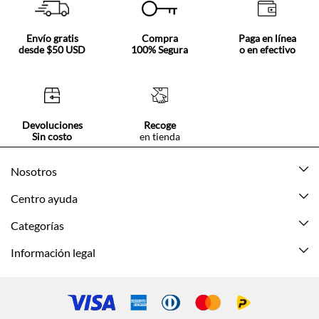
Envío gratis
Compra
Paga en línea
desde $50 USD
100% Segura
o en efectivo
Devoluciones
Recoge
Sin costo
en tienda
Nosotros
Acerca de Tennis
Centro ayuda
Tiendas
Mis pedidos
Categorías
Beneficios de suscripción
Mi cuenta
Nuevo
Información legal
Cómo comprar
Mujer
Promociones vigentes
Guía de tallas
Hombre
Politica de envío y devolución
Contáctanos