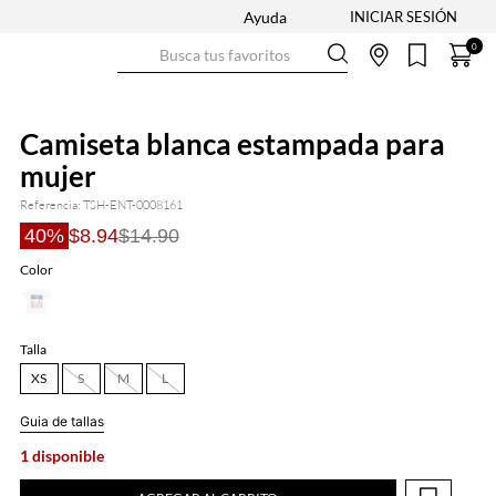
Ayuda
Busca tus favoritos
0
Camiseta blanca estampada para
mujer
Referencia
:
TSH-ENT-0008161
40%
$8.94
$14.90
Color
Talla
XS
S
M
L
Guia de tallas
1 disponible