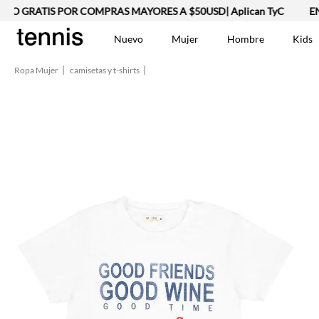
ÍO GRATIS POR COMPRAS MAYORES A $50USD| Aplican TyC
ENV
Nuevo
Mujer
Hombre
Kids
Ropa Mujer
camisetas y t-shirts
TÉRMINOS MÁS BUSCA
Vestidos
1
.
Lino
2
.
Camisetas
3
.
Chaqueta
4
.
Bermuda
5
.
Jean Hombre
6
.
Vestido
7
.
Tshirt-Negro-Tsh-En
8
.
Camisetas Mujer
9
.
Falda
10
.