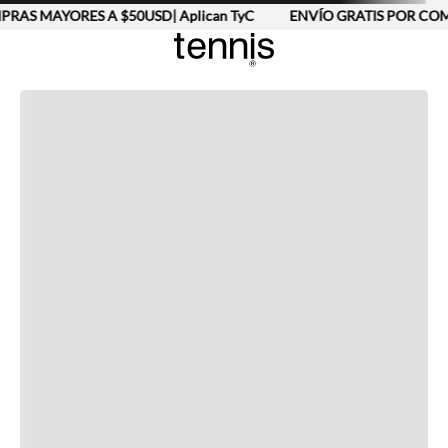
RAS MAYORES A $50USD| Aplican TyC
ENVÍO GRATIS POR COMP
Completa tu look
Otras opciones que te gustarán
Vistos recientemente