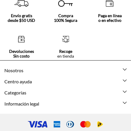
Envío gratis
Compra
Paga en línea
desde $50 USD
100% Segura
o en efectivo
Devoluciones
Recoge
Sin costo
en tienda
Nosotros
Acerca de Tennis
Centro ayuda
Tiendas
Mis pedidos
Categorías
Beneficios de suscripción
Mi cuenta
Nuevo
Información legal
Cómo comprar
Mujer
Promociones vigentes
Guía de tallas
Hombre
Politica de envío y devolución
Contáctanos