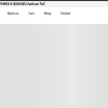
S A $50USD| Aplican TyC
Básicos
Sale
Blog
Outlet
DOS
t-0007699