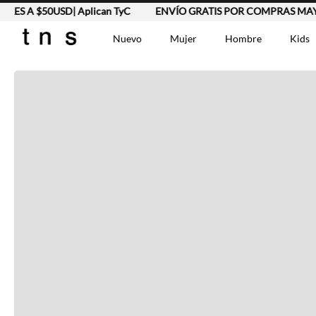
S A $50USD| Aplican TyC
ENVÍO GRATIS POR COMPRAS MAYORE
Completa tu look
Nuevo
Mujer
Hombre
Kids
Otras opciones que te gustarán
TÉRMINOS MÁS BUSCA
Vestidos
1
.
Lino
2
.
Camisetas
3
.
Vistos recientemente
Chaqueta
4
.
Bermuda
5
.
Jean Hombre
6
.
Vestido
7
.
Tshirt-Negro-Tsh-En
8
.
Camisetas Mujer
9
.
Falda
10
.