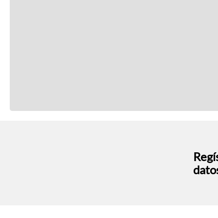
Regís
dato