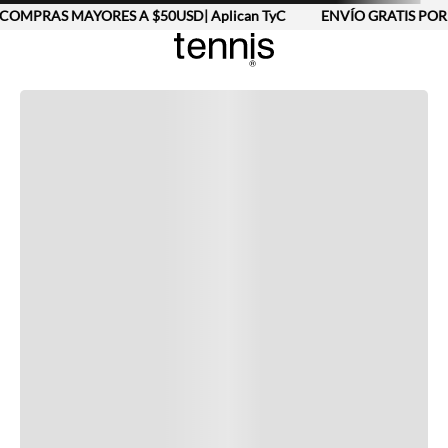
COMPRAS MAYORES A $50USD| Aplican TyC
ENVÍO GRATIS POR 
Completa tu look
Otras opciones que te gustarán
Vistos recientemente