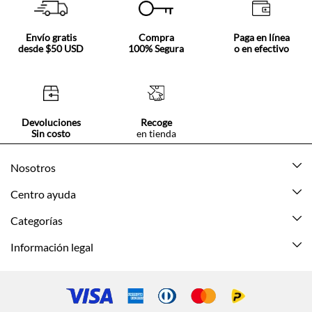
Envío gratis
Compra
Paga en línea
desde $50 USD
100% Segura
o en efectivo
Devoluciones
Recoge
Sin costo
en tienda
Nosotros
Acerca de Tennis
Centro ayuda
Tiendas
Mis pedidos
Categorías
Beneficios de suscripción
Mi cuenta
Nuevo
Información legal
Cómo comprar
Mujer
Promociones vigentes
Guía de tallas
Hombre
Politica de envío y devolución
Contáctanos