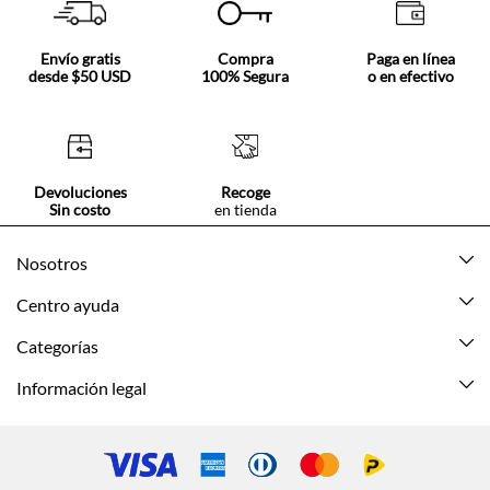
Envío gratis
Compra
Paga en línea
desde $50 USD
100% Segura
o en efectivo
Devoluciones
Recoge
Sin costo
en tienda
Nosotros
Acerca de Tennis
Centro ayuda
Tiendas
Mis pedidos
Categorías
Beneficios de suscripción
Mi cuenta
Nuevo
Información legal
Cómo comprar
Mujer
Promociones vigentes
Guía de tallas
Hombre
Politica de envío y devolución
Contáctanos