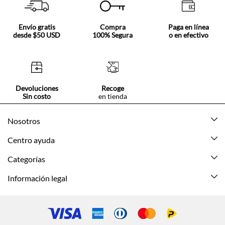
Envío gratis
Compra
Paga en línea
desde $50 USD
100% Segura
o en efectivo
Devoluciones
Recoge
Sin costo
en tienda
Nosotros
Acerca de Tennis
Centro ayuda
Tiendas
Mis pedidos
Categorías
Beneficios de suscripción
Mi cuenta
Nuevo
Información legal
Cómo comprar
Mujer
Promociones vigentes
Guía de tallas
Hombre
Politica de envío y devolución
Contáctanos