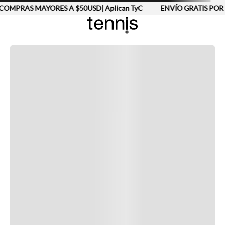
COMPRAS MAYORES A $50USD| Aplican TyC
ENVÍO GRATIS POR 
Completa tu look
Otras opciones que te gustarán
Vistos recientemente