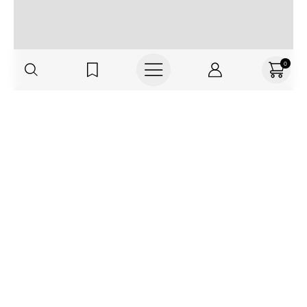
0
Regístrate o actualiza tus datos y
recibe 30% OFF
SUCRÍBETE AQUÍ