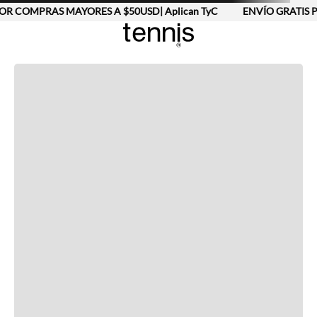
OR COMPRAS MAYORES A $50USD| Aplican TyC
ENVÍO GRATIS P
Completa tu look
Otras opciones que te gustarán
Vistos recientemente