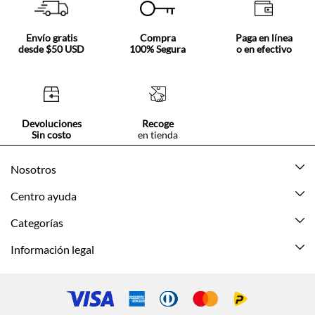
Envío gratis
Compra
Paga en línea
desde $50 USD
100% Segura
o en efectivo
Devoluciones
Recoge
Sin costo
en tienda
Nosotros
Acerca de Tennis
Centro ayuda
Tiendas
Mis pedidos
Categorías
Beneficios de suscripción
Mi cuenta
Nuevo
Información legal
Cómo comprar
Mujer
Promociones vigentes
Guía de tallas
Hombre
Politica de envío y devolución
Contáctanos